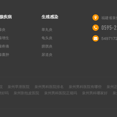
腺疾病
生殖感染
福建省泉
0595-2
腺炎
睾丸炎
腺增生
龟头炎
549717
腺疼痛
膀胱炎
腺囊肿
尿道炎
院
泉州早泄医院
泉州男科医院排名
泉州男科医院有哪些
泉州
碑好吗
泉州割包皮医院
泉州男科医院正规吗
泉州男科哪家好
泉