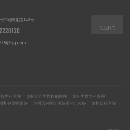
州市城南北路146号
关注我们
2220120
215@qq.com
正规男科医院
泉州治疗男性疾病医院
泉州男性专科医院
州割包皮哪家好
泉州男科哪个医院看的比较好
泉州妇科医院