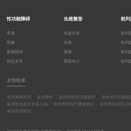
性功能障碍
生殖整形
前列
早泄
包皮过长
前列
阳痿
包茎
前列
射精障碍
隐睾
前列
勃起异常
阴茎短小
前列
友情链接
泉州男科医院
泉州男科
泉州男科医院哪家好
泉州治疗阳痿医
泉州割包皮手术多少钱
泉州早泄治疗哪家较好
泉州男科医院口
泉州早泄医院