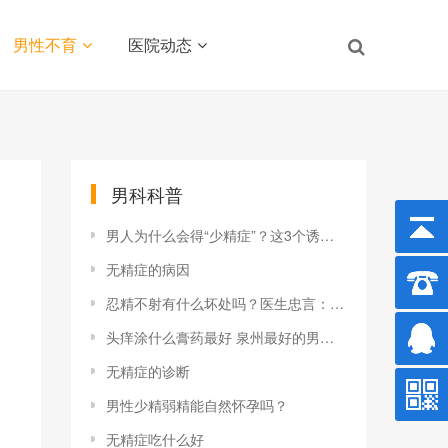
男性不育
医院动态
男科科普
男人为什么会得“少精症”？这3个诱因，赶快一
无精症的病因
忍精不射有什么坏处吗？医生忠言：4个危害，对
头痒涂什么膏药最好 泉州最好的男科医院
无精症的诊断
男性少精弱精能自然怀孕吗？
无精症吃什么好