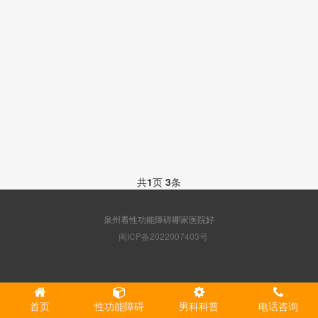
共
1
页
3
条
泉州看性功能障碍哪家医院好
闽ICP备2022007403号
首页
性功能障碍
男科科普
电话咨询
http://5g.120qzyy.com